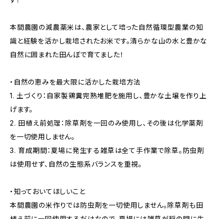
本間農園の減農薬米は、農家として培った自然循環型農業の知
識と経験を活かし栽培されたお米です。清らかな山の水と豊かな
自然に囲まれた田んぼで育てました！
・自然の恵みを最大限に活かした栽培方法
1. 土づくり：自家製鶏糞完熟堆肥を施用し、豊かな土壌を作り上
げます。
2. 田植え前処理：除草剤を一回のみ使用し、その後は化学薬剤
を一切使用しません。
3. 育成期間：夏場に発生する雑草は全て手作業で除草。防虫剤
は使用せず、自然の生態系バランスを重視。
・知っておいてほしいこと
本間農園の米作りでは防虫剤を一切使用しません。除草剤も田
植え前に一回使用するだけなので、夏場には雑草が稲の間に生