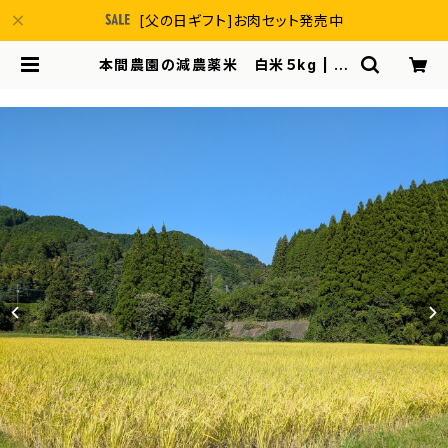
[父の日ギフト]お肉セット発売中
本間農園の減農薬米 白米５kg | 本
間農園