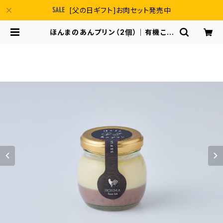
[父の日ギフト]お肉セット発売中
ほんまのあんプリン（2個）｜有機こし
あん入り和風プリン | 本間農園