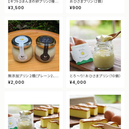
【ギフト】ほんまの卵プリン2種セ
おひさまプリン（2個）
ット｜おひさまプリン・あんプリ
¥3,500
¥900
ン6個入り
無添加プリン２種(プレーン2、こ
とろ～り！おひさまプリン（10個）
しあん2)4個セット
¥2,000
¥4,000