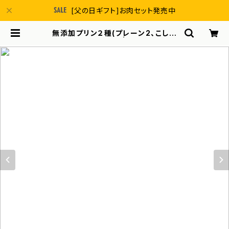
[父の日ギフト]お肉セット発売中
無添加プリン２種(プレーン2、こしあ
ん2)4個セット | 本間農園